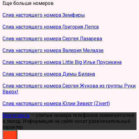
Еще больше номеров
Слив настоящего номера Земфиры
Слив настоящего номера Григория Лепса
Слив настоящего номера Сергея Лазарева
Слив настоящего номера Валерия Меладзе
Слив настоящего номера Little Big Ильи Прусикина
Слив настоящего номера Димы Билана
Слив настоящего номера Сергея Жукова из группы Руки
Вверх!
Слив настоящего номера Юлии Зиверт (Zivert)
Nomersliv.ru
— слитые номера телефонов знаменитостей
и звезд. Информация на сайте носит развлекательный
характер.