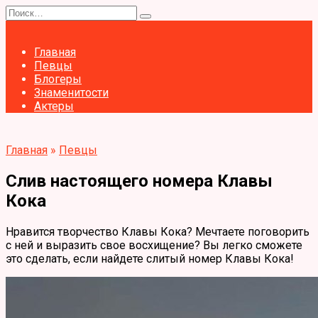
Перейти
Search
к
for:
содержанию
Главная
Певцы
Блогеры
Знаменитости
Актеры
Главная
»
Певцы
Слив настоящего номера Клавы
Кока
Нравится творчество Клавы Кока? Мечтаете поговорить
с ней и выразить свое восхищение? Вы легко сможете
это сделать, если найдете слитый номер Клавы Кока!