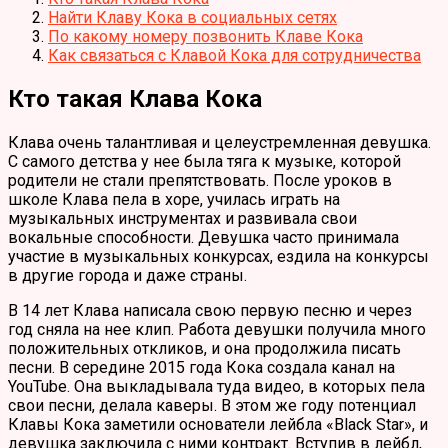
Найти Клаву Кока в социальных сетях
По какому номеру позвонить Клаве Кока
Как связаться с Клавой Кока для сотрудничества
Кто такая Клава Кока
Клава очень талантливая и целеустремленная девушка.
С самого детства у нее была тяга к музыке, которой
родители не стали препятствовать. После уроков в
школе Клава пела в хоре, училась играть на
музыкальных инструментах и развивала свои
вокальные способности. Девушка часто принимала
участие в музыкальных конкурсах, ездила на конкурсы
в другие города и даже страны.
В 14 лет Клава написала свою первую песню и через
год сняла на нее клип. Работа девушки получила много
положительных откликов, и она продолжила писать
песни. В середине 2015 года Кока создала канал на
YouTube. Она выкладывала туда видео, в которых пела
свои песни, делала каверы. В этом же году потенциал
Клавы Кока заметили основатели лейбла «Black Star», и
девушка заключила с ними контракт. Вступив в лейбл,