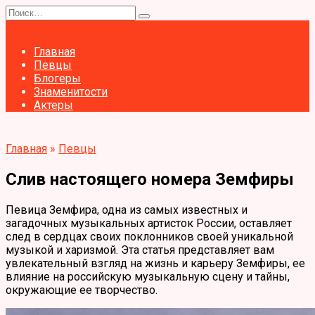
Перейти
Search
к
for:
содержанию
Главная
Певцы
Блогеры
Знаменитости
Актеры
Главная
»
Певцы
Слив настоящего номера Земфиры
Певица Земфира, одна из самых известных и
загадочных музыкальных артисток России, оставляет
след в сердцах своих поклонников своей уникальной
музыкой и харизмой. Эта статья представляет вам
увлекательный взгляд на жизнь и карьеру Земфиры, ее
влияние на российскую музыкальную сцену и тайны,
окружающие ее творчество.