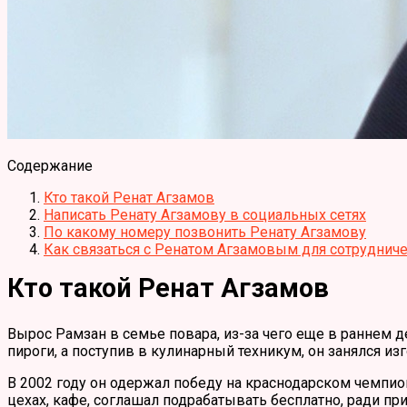
Содержание
Кто такой Ренат Агзамов
Написать Ренату Агзамову в социальных сетях
По какому номеру позвонить Ренату Агзамову
Как связаться с Ренатом Агзамовым для сотруднич
Кто такой Ренат Агзамов
Вырос Рамзан в семье повара, из-за чего еще в раннем д
пироги, а поступив в кулинарный техникум, он занялся из
В 2002 году он одержал победу на краснодарском чемпион
цехах, кафе, соглашал подрабатывать бесплатно, ради пр