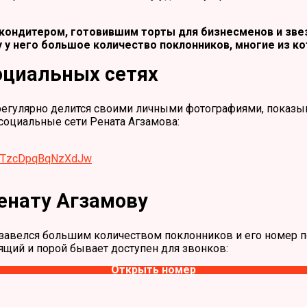
кондитером, готовившим торты для бизнесменов и звез
 у него большое количество поклонников, многие из ко
оциальных сетях
н регулярно делится своими личными фотографиями, показ
 социальные сети Рената Агзамова:
GXITzcDpqBqNzXdJw
енату Агзамову
бзавелся большим количеством поклонников и его номер по
оящий и порой бывает доступен для звонков:
Открыть номер