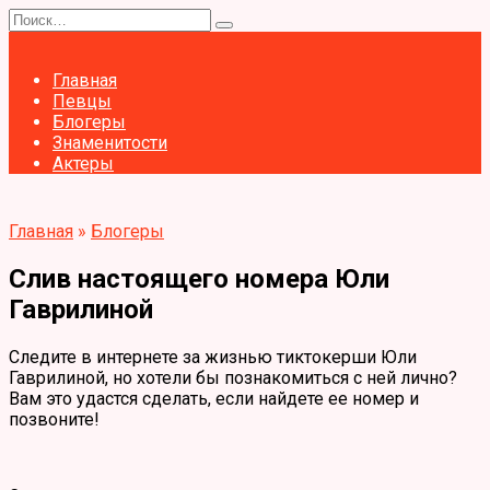
Перейти
Search
к
for:
содержанию
Главная
Певцы
Блогеры
Знаменитости
Актеры
Главная
»
Блогеры
Слив настоящего номера Юли
Гаврилиной
Следите в интернете за жизнью тиктокерши Юли
Гаврилиной, но хотели бы познакомиться с ней лично?
Вам это удастся сделать, если найдете ее номер и
позвоните!