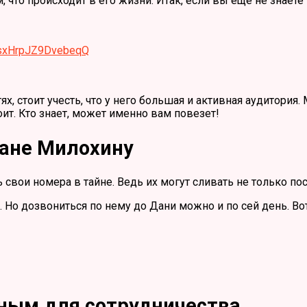
 что происходит в его жизни. Итак, если вы еще не знает
ksxHrpJZ9DvebeqQ
х, стоит учесть, что у него большая и активная аудитория
ит. Кто знает, может именно вам повезет!
Дане Милохину
свои номера в тайне. Ведь их могут сливать не только по
 Но дозвониться по нему до Дани можно и по сей день. Вот
иным для сотрудничества