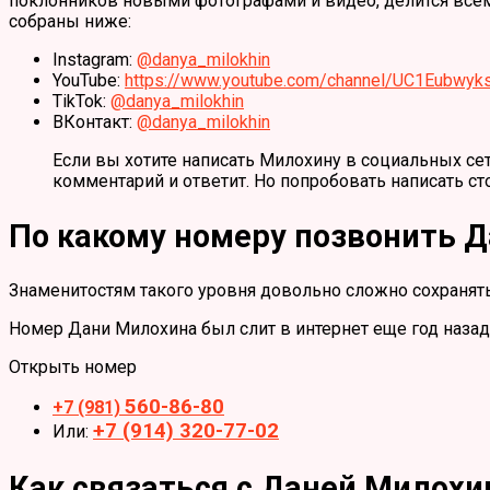
поклонников новыми фотографами и видео, делится всем,
собраны ниже:
Instagram:
@danya_milokhin
YouTube:
https://www.youtube.com/channel/UC1Eubwy
TikTok:
@danya_milokhin
ВКонтакт:
@danya_milokhin
Если вы хотите написать Милохину в социальных сетя
комментарий и ответит. Но попробовать написать сто
По какому номеру позвонить 
Знаменитостям такого уровня довольно сложно сохранять 
Номер Дани Милохина был слит в интернет еще год назад.
Открыть номер
560-86-80
+7 (981)
+7 (914) 320-77-02
Или:
Как связаться с Даней Милох