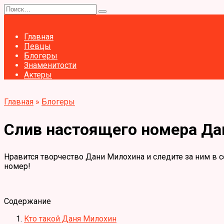
Перейти
Search
к
for:
содержанию
Главная
Певцы
Блогеры
Знаменитости
Актеры
Главная
»
Блогеры
Слив настоящего номера Да
Нравится творчество Дани Милохина и следите за ним в с
номер!
Содержание
Кто такой Даня Милохин