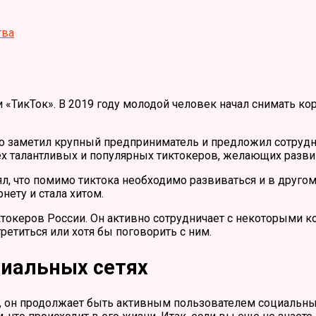
тва
 «ТикТок». В 2019 году молодой человек начал снимать к
его заметил крупный предприниматель и предложил сотруд
ех талантливых и популярных тиктокеров, желающих развив
ял, что помимо тиктока необходимо развиваться и в другом
нету и стала хитом.
токеров России. Он активно сотрудничает с некоторыми ко
етиться или хотя бы поговорить с ним.
циальных сетях
у, он продолжает быть активным пользователем социальны