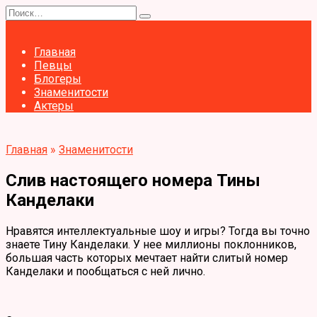
Перейти
Search
к
for:
содержанию
Главная
Певцы
Блогеры
Знаменитости
Актеры
Главная
»
Знаменитости
Слив настоящего номера Тины
Канделаки
Нравятся интеллектуальные шоу и игры? Тогда вы точно
знаете Тину Канделаки. У нее миллионы поклонников,
большая часть которых мечтает найти слитый номер
Канделаки и пообщаться с ней лично.