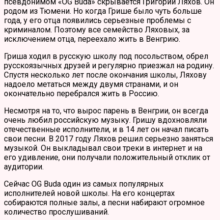
псевдонимом «OG Buda» скрывается Григорий Ляхов. Он
родом из Тюмени. Но когда Грише было чуть больше
года, у его отца появились серьезные проблемы с
криминалом. Поэтому все семейство Ляховых, за
исключением отца, переехало жить в Венгрию.
Гриша ходил в русскую школу под посольством, обрел
русскоязычных друзей и регулярно приезжал на родину.
Спустя несколько лет после окончания школы, Ляхову
надоело метаться между двумя странами, и он
окончательно перебрался жить в Россию.
Несмотря на то, что вырос парень в Венгрии, он всегда
очень любил российскую музыку. Гришу вдохновляли
отечественные исполнители, и в 14 лет он начал писать
свои песни. В 2017 году Ляхов решил серьезно заняться
музыкой. Он выкладывал свои треки в интернет и на
его удивление, они получали положительный отклик от
аудитории.
Сейчас OG Buda один из самых популярных
исполнителей новой школы. На его концертах
собираются полные залы, а песни набирают огромное
количество прослушиваний.