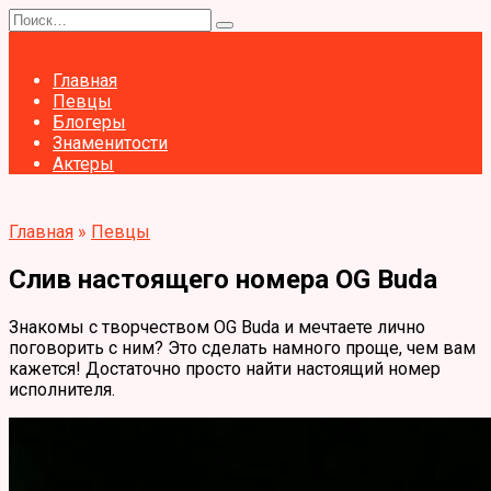
Перейти
Search
к
for:
содержанию
Главная
Певцы
Блогеры
Знаменитости
Актеры
Главная
»
Певцы
Слив настоящего номера OG Buda
Знакомы с творчеством OG Buda и мечтаете лично
поговорить с ним? Это сделать намного проще, чем вам
кажется! Достаточно просто найти настоящий номер
исполнителя.