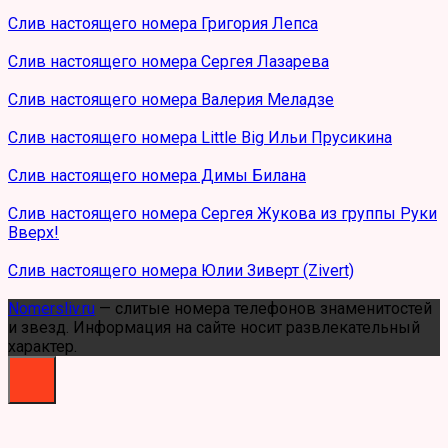
Слив настоящего номера Григория Лепса
Слив настоящего номера Сергея Лазарева
Слив настоящего номера Валерия Меладзе
Слив настоящего номера Little Big Ильи Прусикина
Слив настоящего номера Димы Билана
Слив настоящего номера Сергея Жукова из группы Руки
Вверх!
Слив настоящего номера Юлии Зиверт (Zivert)
Nomersliv.ru
— слитые номера телефонов знаменитостей
и звезд. Информация на сайте носит развлекательный
характер.