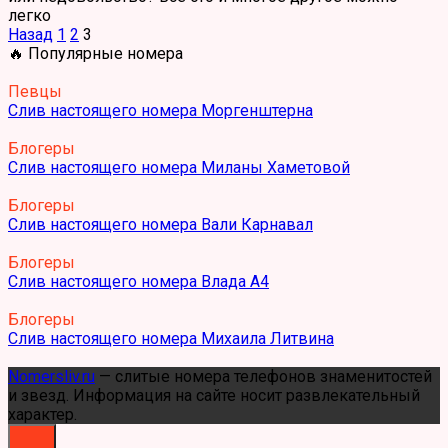
легко
Пагинация
Назад
1
2
3
записей
🔥 Популярные номера
Певцы
Слив настоящего номера Моргенштерна
Блогеры
Слив настоящего номера Миланы Хаметовой
Блогеры
Слив настоящего номера Вали Карнавал
Блогеры
Слив настоящего номера Влада А4
Блогеры
Слив настоящего номера Михаила Литвина
Nomersliv.ru
— слитые номера телефонов знаменитостей
и звезд. Информация на сайте носит развлекательный
характер.