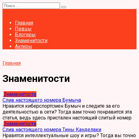
Перейти
Search
к
for:
содержанию
Главная
Певцы
Блогеры
Знаменитости
Актеры
Главная
Знаменитости
Знаменитости
Слив настоящего номера Бумыча
Нравится киберспортсмен Бумыч и следите за его
деятельностью в сети? Тогда вам точно понравится эта
статья, ведь здесь пристален настоящий слитый номер
Знаменитости
Слив настоящего номера Тины Канделаки
Нравятся интеллектуальные шоу и игры? Тогда вы точно